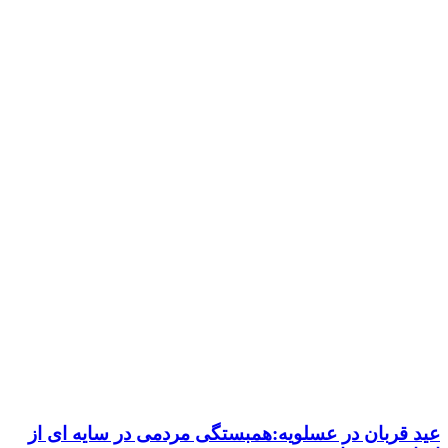
عید قربان در عسلویه:همبستگی مردمی در سایه ای از