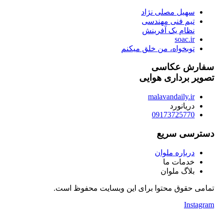
سهیل مصلی نژاد
تیم فنی مهندسی
نظام یک آفرینش
soac.ir
توبخواه، من خلق میکنم
سفارش عکاسی
تصویر برداری هوایی
malavandaily.ir
دریانورد
09173725770
دسترسی سریع
درباره ملوان
خدمات ما
بلاگ ملوان
تمامی حقوق محتوا برای این وبسایت محفوظ است.
Instagram